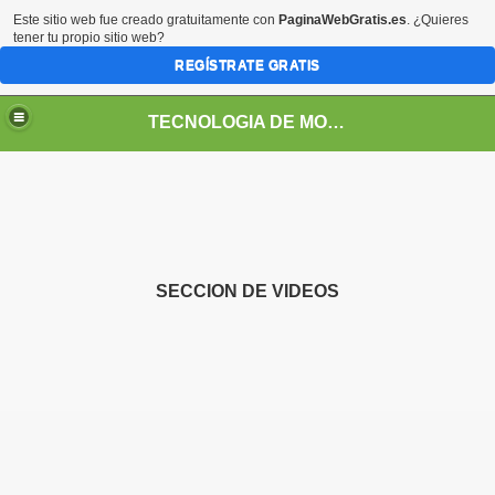
Este sitio web fue creado gratuitamente con
PaginaWebGratis.es
. ¿Quieres
tener tu propio sitio web?
REGÍSTRATE GRATIS
TECNOLOGIA DE MONTAJE SUPERFICIAL
SECCION DE VIDEOS
 DE PROCESOS
EN PROCESOS SMT
AÑO EN PROCESOS SMT
AMIENTO SMD