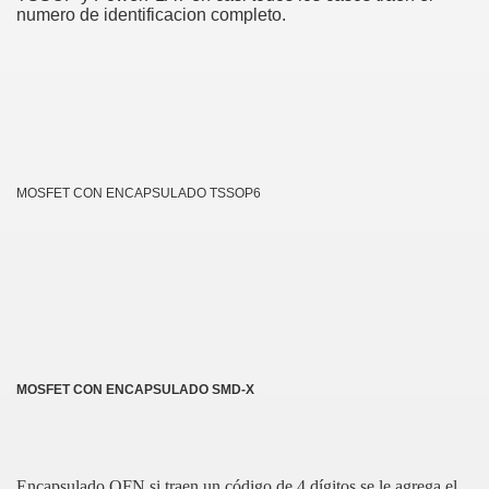
numero de identificacion completo.
MOSFET CON ENCAPSULADO TSSOP6
PSULADOS SMD
VOS SMD
DENTIFICACION
MOSFET CON ENCAPSULADO SMD-X
D
Encapsulado QFN si traen un código de 4 dígitos se le agrega el