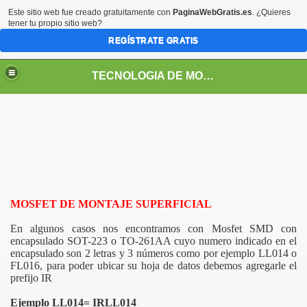
Este sitio web fue creado gratuitamente con
PaginaWebGratis.es
. ¿Quieres
tener tu propio sitio web?
REGÍSTRATE GRATIS
TECNOLOGIA DE MONTAJE SUPERFICIAL
MOSFET DE MONTAJE SUPERFICIAL
 DE PROCESOS
En algunos casos nos encontramos con Mosfet SMD con
encapsulado SOT-223 o TO-261AA cuyo numero indicado en el
EN PROCESOS SMT
encapsulado son 2 letras y 3 números como por ejemplo LL014 o
FL016, para poder ubicar su hoja de datos debemos agregarle el
AÑO EN PROCESOS SMT
prefijo IR
Ejemplo LL014= IRLL014
AMIENTO SMD