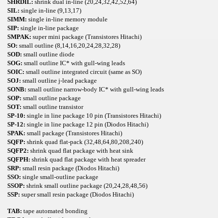
SHRDIL:
shrink dual in-line (20,24,32,42,52,64)
SIL:
single in-line (9,13,17)
SIMM:
single in-line memory module
SIP:
single in-line package
SMPAK:
super mini package (Transistores Hitachi)
SO:
small outline (8,14,16,20,24,28,32,28)
SOD:
small outline diode
SOG:
small outline IC* with gull-wing leads
SOIC:
small outline integrated circuit (same as SO)
SOJ:
small outline j-lead package
SONB:
small outline narrow-body IC* with gull-wing leads
SOP:
small outline package
SOT:
small outline transistor
SP-10:
single in line package 10 pin (Transistores Hitachi)
SP-12:
single in line package 12 pin (Diodos Hitachi)
SPAK:
small package (Transistores Hitachi)
SQFP:
shrink quad flat-pack (32,48,64,80,208,240)
SQFP2:
shrink quad flat package with heat sink
SQFPH:
shrink quad flat package with heat spreader
SRP:
small resin package (Diodos Hitachi)
SSO:
single small-outline package
SSOP:
shrink small outline package (20,24,28,48,56)
SSP:
super small resin package (Diodos Hitachi)
TAB:
tape automated bonding