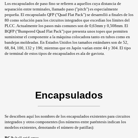
Los encapsulados de paso fino se refieren a aquellos cuya distancia de
separación entre terminales, llamado paso ("pitch") es especialmente
S SMD
pequeña. El encapsulado QFP ("Quad Flat Pack") se desarrolló a finales de los
80 como solución para los circuitos integrados que excedían los límites del
PLCC. Actualmente los pasos más comunes son
de 0,63mm y 0,508mm. El
BQFP ("Bumpered Quad Flat Pack") que presenta unos topes que permiten
suministrar el componente a la máquina colocadora tanto en tubos como en
bandejas moldeadas. En Estados Unidos los tamaños estándares son de 52,
68, 84, 100, 132 y 196; mientras que en Japón varían entre 44 y 304. El tipo
de terminal de estos tipos de encapsulados es ala de gaviota.
Encapsulados
Se describen aquí los nombres de los encapsulados existentes para circuitos
integrados y otros componentes (los números entre paréntesis indican los
modelos existentes, denotando el número de patillas):
BGA:
ball grid array