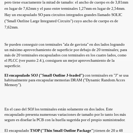
pero tiene exactamente la mitad de tamaño: el ancho de cuerpo es de 3,81mm
en lugar de 7,62mm y el paso entre terminales 1,27mm en lugar de 2,54mm.
CION FORZADA
Hay un encapsulado SO para circuitos integrados grandes llamado SOLIC
("Small Outline Large Integrated Circuits") cuyo ancho de cuerpo es de
7,62mm.
NTAJE SUPERFICIAL
Se pueden conseguir con terminales "ala de gaviota" en dos lados logrando
un máximo aprovechamiento de superficie por debajo de 20 terminales; para
más de 20 terminales encapsulados con terminales en los cuatro lados, como
el PLCC (ver punto 2.4.), consiguen un mejor aprovechamiento de la
superficie.
DESCARGAS ELECTROSTATICAS
El encapsulado SOJ ("Small Outline J-leaded")
con terminales en "J" se usa
habitualmente para encapsular memorias DRAM ("Dynamic Random Acces
Memory").
S A LA HUMEDAD
En el caso del SOJ los terminales están solamente en dos lados. Este
encapsulado presenta numerosas variaciones de tamaño por lo tanto los más
seguro es diseñar la PCB con la huella sugerida por el propio suministrador.
El encapsulado
TSOP ("Thin Small Outline Package"
) tienen de 20 a 48