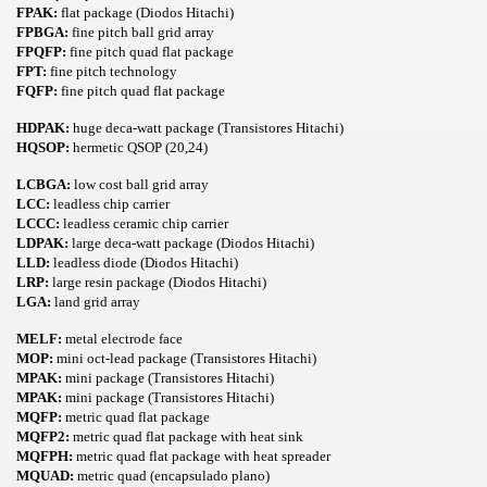
FPAK:
flat package (Diodos Hitachi)
FPBGA:
fine pitch ball grid array
FPQFP:
fine pitch quad flat package
FPT:
fine pitch technology
FQFP:
fine pitch quad flat package
HDPAK:
huge deca-watt package (Transistores Hitachi)
HQSOP:
hermetic QSOP (20,24)
LCBGA:
low cost ball grid array
LCC:
leadless chip carrier
LCCC:
leadless ceramic chip carrier
LDPAK:
large deca-watt package (Diodos Hitachi)
LLD:
leadless diode (Diodos Hitachi)
LRP:
large resin package (Diodos Hitachi)
LGA:
land grid array
MELF:
metal electrode face
MOP:
mini oct-lead package (Transistores Hitachi)
MPAK:
mini package (Transistores Hitachi)
MPAK:
mini package (Transistores Hitachi)
MQFP:
metric quad flat package
MQFP2:
metric quad flat package with heat sink
MQFPH:
metric quad flat package with heat spreader
MQUAD:
metric quad (encapsulado plano)