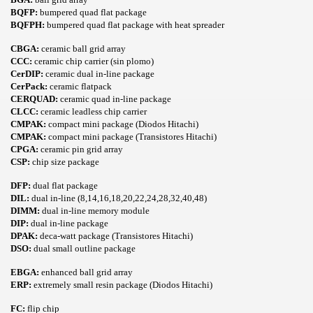
BQFP:
bumpered quad flat package
BQFPH:
bumpered quad flat package with heat spreader
CBGA:
ceramic ball grid array
CCC:
ceramic chip carrier (sin plomo)
CerDIP:
ceramic dual in-line package
CerPack:
ceramic flatpack
CERQUAD:
ceramic quad in-line package
CLCC:
ceramic leadless chip carrier
CMPAK:
compact mini package (Diodos Hitachi)
CMPAK:
compact mini package (Transistores Hitachi)
CPGA:
ceramic pin grid array
CSP:
chip size package
EN TECNOLOGIA SMD
DFP:
dual flat package
DIL:
dual in-line (8,14,16,18,20,22,24,28,32,40,48)
DIMM:
dual in-line memory module
DIP:
dual in-line package
DPAK:
deca-watt package (Transistores Hitachi)
DSO:
dual small outline package
EBGA:
enhanced ball grid array
ERP:
extremely small resin package (Diodos Hitachi)
FC:
flip chip