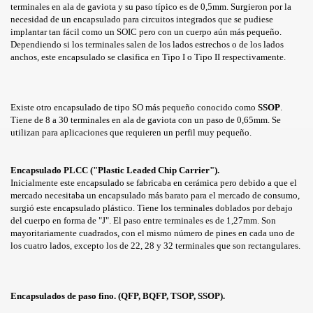
terminales en ala de gaviota y su paso típico es de 0,5mm. Surgieron por la
necesidad de un encapsulado para circuitos integrados que se pudiese
implantar tan fácil como un SOIC pero con un cuerpo aún más pequeño.
Dependiendo si los terminales salen de los lados estrechos o de los lados
anchos, este encapsulado se clasifica en Tipo I o Tipo II respectivamente.
Existe otro encapsulado de tipo SO más pequeño conocido como
SSOP
.
Tiene de 8 a 30 terminales en ala de gaviota con un paso de 0,65mm. Se
utilizan para aplicaciones que requieren un perfil muy pequeño.
PSULADOS SMD
Encapsulado PLCC ("Plastic Leaded Chip Carrier").
Inicialmente este encapsulado se fabricaba en cerámica pero debido a que el
VOS SMD
mercado necesitaba un encapsulado más barato para el mercado de consumo,
surgió este encapsulado plástico. Tiene los terminales doblados por debajo
DENTIFICACION
del cuerpo en forma de "J". El paso entre terminales es de 1,27mm. Son
mayoritariamente cuadrados, con el mismo número de pines en cada uno de
los cuatro lados, excepto los de 22, 28 y 32 terminales que son rectangulares.
D
Encapsulados de paso fino. (QFP, BQFP, TSOP, SSOP).