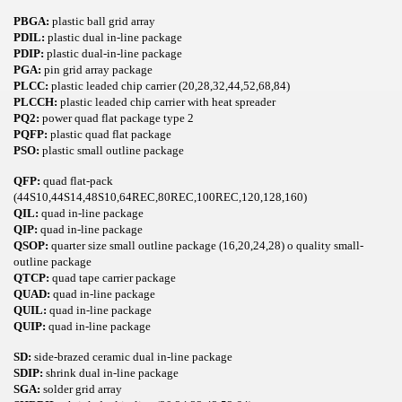
PBGA:
plastic ball grid array
PDIL:
plastic dual in-line package
PDIP:
plastic dual-in-line package
PGA:
pin grid array package
PLCC:
plastic leaded chip carrier (20,28,32,44,52,68,84)
PLCCH:
plastic leaded chip carrier with heat spreader
PQ2:
power quad flat package type 2
PQFP:
plastic quad flat package
PSO:
plastic small outline package
QFP:
quad flat-pack
(44S10,44S14,48S10,64REC,80REC,100REC,120,128,160)
QIL:
quad in-line package
QIP:
quad in-line package
QSOP:
quarter size small outline package (16,20,24,28) o quality small-
outline package
QTCP:
quad tape carrier package
QUAD:
quad in-line package
QUIL:
quad in-line package
QUIP:
quad in-line package
SD:
side-brazed ceramic dual in-line package
SDIP:
shrink dual in-line package
SGA:
solder grid array