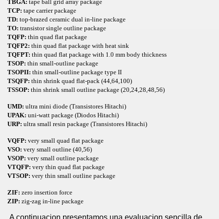
TBGA:
tape ball grid array package
TCP:
tape carrier package
TD:
top-brazed ceramic dual in-line package
TO:
transistor single outline package
TQFP:
thin quad flat package
TQFP2:
thin quad flat package with heat sink
TQFPT:
thin quad flat package with 1.0 mm body thickness
TSOP:
thin small-outline package
TSOPII:
thin small-outline package type II
TSQFP:
thin shrink quad flat-pack (44,64,100)
TSSOP:
thin shrink small outline package (20,24,28,48,56)
UMD:
ultra mini diode (Transistores Hitachi)
UPAK:
uni-watt package (Diodos Hitachi)
URP:
ultra small resin package (Transistores Hitachi)
VQFP:
very small quad flat package
VSO:
very small outline (40,56)
VSOP:
very small outline package
VTQFP:
very thin quad flat package
VTSOP:
very thin small outline package
ZIF:
zero insertion force
ZIP:
zig-zag in-line package
A continuacion presentamos una evaluacion sencilla de