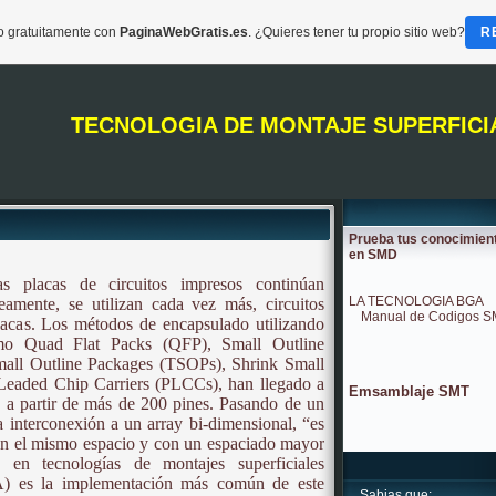
do gratuitamente con
PaginaWebGratis.es
. ¿Quieres tener tu propio sitio web?
R
TECNOLOGIA DE MONTAJE SUPERFICI
Prueba tus conocimien
en SMD
s placas de circuitos impresos continúan
LA TECNOLOGIA BGA
eamente, se utilizan cada vez más, circuitos
Manual de Codigos 
lacas. Los métodos de encapsulado utilizando
como Quad Flat Packs (QFP), Small Outline
mall Outline Packages (TSOPs), Shrink Small
Leaded Chip Carriers (PLCCs), han llegado a
Emsamblaje SMT
ón a partir de más de 200 pines. Pasando de un
la interconexión a un array bi-dimensional, “es
 en el mismo espacio y con un espaciado mayor
 en tecnologías de montajes superficiales
A) es la implementación más común de este
Sabias que: