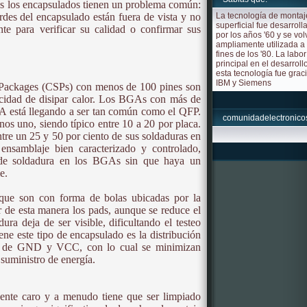
os los encapsulados tienen un problema común:
rdes del encapsulado están fuera de vista y no
La tecnología de montaj
superficial fue desarroll
te para verificar su calidad o confirmar sus
por los años '60 y se vol
ampliamente utilizada a
fines de los '80. La labor
principal en el desarroll
esta tecnología fue grac
IBM y Siemens
Packages (CSPs) con menos de 100 pines son
cidad de disipar calor. Los BGAs con más de
A está llegando a ser tan común como el QFP.
comunidadelectronico
nos uno, siendo típico entre 10 a 20 por placa.
e un 25 y 50 por ciento de sus soldaduras en
nsamblaje bien caracterizado y controlado,
 de soldadura en los BGAs sin que haya un
e.
que son con forma de bolas ubicadas por la
uir de esta manera los pads, aunque se reduce el
dura deja de ser visible, dificultando el testeo
ene este tipo de encapsulado es la distribución
nes de GND y VCC, con lo cual se minimizan
 suministro de energía.
te caro y a menudo tiene que ser limpiado