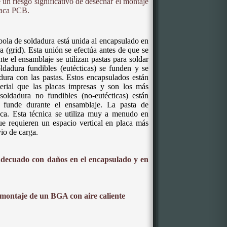
e un riesgo significativo de desechar el montaje
placa PCB.
la de soldadura está unida al encapsulado en
ra (grid). Esta unión se efectúa antes de que se
te el ensamblaje se utilizan pastas para soldar
oldadura fundibles (eutécticas) se funden y se
dura con las pastas. Estos encapsulados están
rial que las placas impresas y son los más
oldadura no fundibles (no-eutécticas) están
 funde durante el ensamblaje. La pasta de
aca. Esta técnica se utiliza muy a menudo en
e requieren un espacio vertical en placa más
io de carga.
adecuado con daños en el encapsulado y en
montaje de un BGA con aire caliente