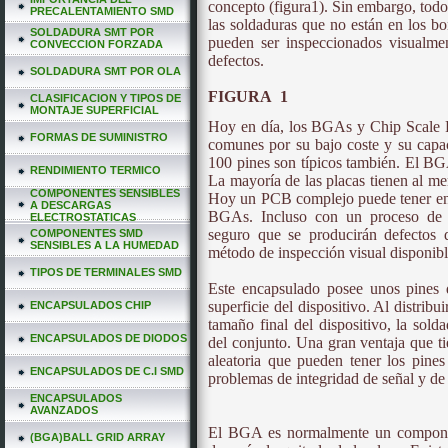
concepto (figura1). Sin embargo, tod
PRECALENTAMIENTO SMD
las soldaduras que no están en los bo
SOLDADURA SMT POR
pueden ser inspeccionados visualmen
CONVECCION FORZADA
defectos.
SOLDADURA SMT POR OLA
FIGURA 1
CLASIFICACION Y TIPOS DE
MONTAJE SUPERFICIAL
Hoy en día, los BGAs y Chip Scale 
FORMAS DE SUMINISTRO
comunes por su bajo coste y su capa
100 pines son típicos también. El BG
RENDIMIENTO TERMICO
La mayoría de las placas tienen al me
COMPONENTES SENSIBLES
Hoy un PCB complejo puede tener entr
A DESCARGAS
BGAs. Incluso con un proceso de e
ELECTROSTATICAS
seguro que se producirán defectos
COMPONENTES SMD
SENSIBLES A LA HUMEDAD
método de inspección visual disponibl
TIPOS DE TERMINALES SMD
Este encapsulado posee unos pines 
superficie del dispositivo. Al distrib
ENCAPSULADOS CHIP
tamaño final del dispositivo, la solda
ENCAPSULADOS DE DIODOS
del conjunto. Una gran ventaja que ti
aleatoria que pueden tener los pi
ENCAPSULADOS DE C.I SMD
problemas de integridad de señal y de
ENCAPSULADOS
AVANZADOS
El BGA es normalmente un componen
(BGA)BALL GRID ARRAY