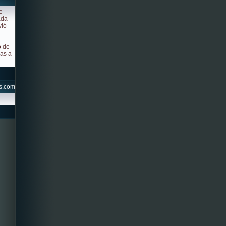
e
ada
vió
o de
ias a
s.com