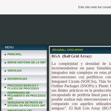
Este sitio web fue crea
MENU
(BGA)BALL GRID ARRAY
PRINCIPAL
BGA
(Ball Grid Array)
BREVE HISTORIA DE LA SMT
La complejidad y densidad de la
incrementándose sin parar. Simultán
VENTAJAS
integrados más complejos en estas p
interconexiones con periféricos 
DESVENTAJAS
Integrated Cicuits (SOICSs), Thin S
Outline Packages (SSOPs) y Plastic 
PROCESOS BASICOS Y
FLUJOS DE PROCESOS
sus límites prácticos en la producci
DISPENSADO DE
encapsulado de periferia lineal para 
PEGAMENTO EN PROCESOS
SMT
posible realizar más interconexiones
SERIGRAFIA DE PASTA DE
comparado con aquellos utilizados
ESTAÑO EN PROCESOS SMT
antiguas”. El Ball Gris Array (BG
IMPORTANCIA DEL