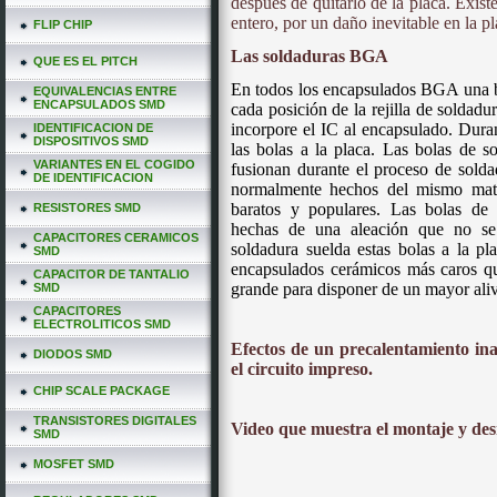
después de quitarlo de la placa. Exist
entero, por un daño inevitable en la 
FLIP CHIP
Las soldaduras BGA
QUE ES EL PITCH
En todos los encapsulados BGA una bo
EQUIVALENCIAS ENTRE
ENCAPSULADOS SMD
cada posición de la rejilla de soldadu
incorpore el IC al encapsulado. Duran
IDENTIFICACION DE
DISPOSITIVOS SMD
las bolas a la placa. Las bolas de s
VARIANTES EN EL COGIDO
fusionan durante el proceso de solda
DE IDENTIFICACION
normalmente hechos del mismo mate
baratos y populares. Las bolas de s
RESISTORES SMD
hechas de una aleación que no se
CAPACITORES CERAMICOS
soldadura suelda estas bolas a la pl
SMD
encapsulados cerámicos más caros qu
CAPACITOR DE TANTALIO
grande para disponer de un mayor aliv
SMD
CAPACITORES
ELECTROLITICOS SMD
Efectos de un precalentamiento in
DIODOS SMD
el circuito impreso.
CHIP SCALE PACKAGE
TRANSISTORES DIGITALES
Video que muestra el montaje y des
SMD
MOSFET SMD