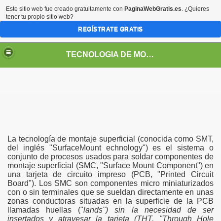
Este sitio web fue creado gratuitamente con
PaginaWebGratis.es
. ¿Quieres
tener tu propio sitio web?
REGÍSTRATE GRATIS
TECNOLOGIA DE MONTAJE SUPERFICIAL
La tecnología de montaje superficial (conocida como SMT,
del inglés "SurfaceMount echnology") es el sistema o
conjunto de procesos usados para soldar componentes de
 DE PROCESOS
montaje superficial (SMC, "Surface Mount Component") en
una tarjeta de circuito impreso (PCB, "Printed Circuit
EN PROCESOS SMT
Board"). Los SMC son componentes micro miniaturizados
con o sin terminales que se sueldan directamente en unas
AÑO EN PROCESOS SMT
zonas conductoras situadas en la superficie de la PCB
llamadas huellas ("
lands") sin la necesidad de ser
insertados y atravesar la tarjeta (THT, "Through Hole
AMIENTO SMD